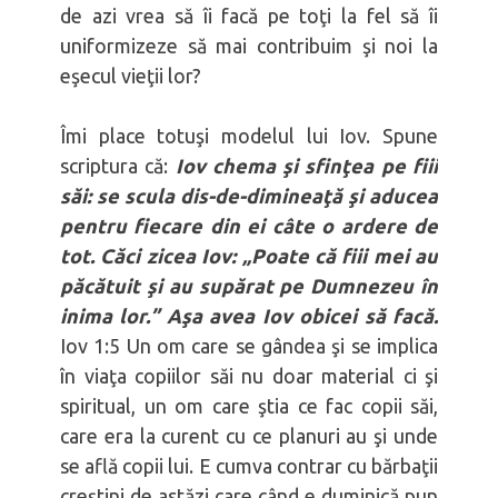
de azi vrea să îi facă pe toţi la fel să îi
uniformizeze să mai contribuim şi noi la
eşecul vieţii lor?
Îmi place totuşi modelul lui Iov. Spune
scriptura că:
Iov chema şi sfinţea pe fiii
săi: se scula dis-de-dimineaţă şi aducea
pentru fiecare din ei câte o ardere de
tot. Căci zicea Iov: „Poate că fiii mei au
păcătuit şi au supărat pe Dumnezeu în
inima lor.” Aşa avea Iov obicei să facă.
Iov 1:5 Un om care se gândea şi se implica
în viaţa copiilor săi nu doar material ci şi
spiritual, un om care ştia ce fac copii săi,
care era la curent cu ce planuri au şi unde
se află copii lui. E cumva contrar cu bărbaţii
creştini de astăzi care când e duminică pun