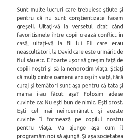
Sunt multe lucruri care trebuiesc ştiute şi
pentru că nu sunt conştientizate facem
greşeli. Uitaţi-vă la versetul citat când
favoritismele între copii crează conflict în
casă, uitaţi-vă la fii lui Eli care erau
neascultători, la David care este urmărit de
fiul său etc. E foarte uşor să greşim faţă de
copiii noştri şi să la nenorocim viaţa. Ştiaţi
că mulţi dintre oamenii anxioşi în viaţă, fără
curaj şi temători sunt aşa pentru că tata şi
mama i-au făcut aşa? Folosim adese
cuvinte ca: Nu eşti bun de nimic. Eşti prost.
Eşti cel mai neîndemânatic şi aceste
cuvinte îl formează pe copilul nostru
pentru viaţă. Va ajunge aşa cum îl
programăm noi să ajungă. Şi aşa societatea