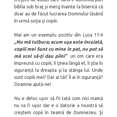
biblia sub braţ şi merg înainte la biserică că
doar au de făcut lucrarea Domnului lăsând
în urmă soţia şi copiii.
Mai am un exemplu pozitiv din Luca 11:4
„Nu mă tulbura; acum uşa este încuiată,
copiii mei Sunt cu mine în pat, nu pot să
mă scol să-ţi dau pîini”
un om care era
împreună cu copiii, îi ţinea lăngă el, îi ştia în
siguranţă la dreapta şi la stânga lui. Unde
sunt copiii mei? Dar ai tăi? Îi ai în siguranţă?
Doamne ajută-ne!
Nu e deloc uşor să fii tată cum nici mamă
nu va fi uşor dar e o datorie a noastră să
creştem copii în teamă de Dumnezeu. Şi