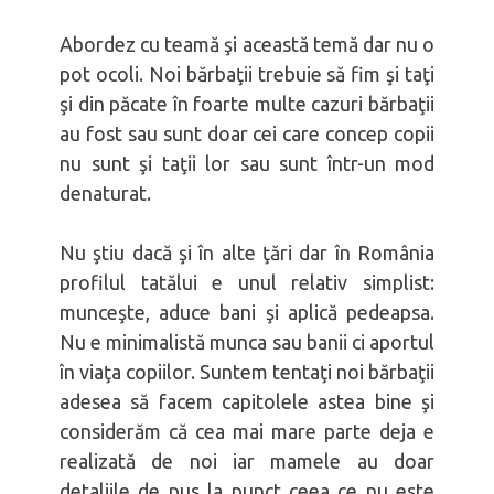
Bărbatul ca tată
Femeia înțeleaptă
Abordez cu teamă şi această temă dar nu o
pot ocoli. Noi bărbaţii trebuie să fim şi taţi
şi din păcate în foarte multe cazuri bărbaţii
au fost sau sunt doar cei care concep copii
nu sunt şi taţii lor sau sunt într-un mod
denaturat.
Nu ştiu dacă şi în alte ţări dar în România
profilul tatălui e unul relativ simplist:
munceşte, aduce bani şi aplică pedeapsa.
Nu e minimalistă munca sau banii ci aportul
în viaţa copiilor. Suntem tentaţi noi bărbaţii
adesea să facem capitolele astea bine şi
considerăm că cea mai mare parte deja e
realizată de noi iar mamele au doar
detaliile de pus la punct ceea ce nu este