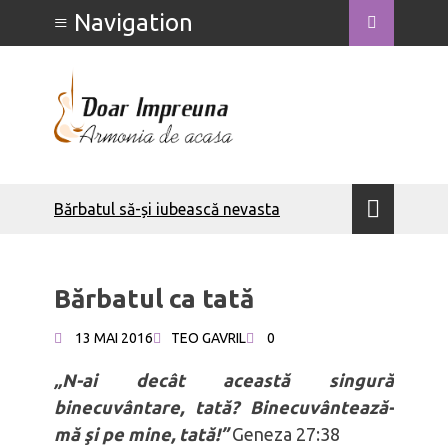
Bărbatul să-și iubească nevasta
Săptămâna Căsătoriei - detalii
Săptămâna Căsătoriei - Ce poate face
o soție
Bărbatul ca tată
Săptămâna Căsătoriei - Ce poate face
un soț
13 MAI 2016
TEO GAVRIL
0
Bărbați integri
Bărbatul să-și iubească nevasta
„N-ai decât această singură
Bărbatul – om al rugăciunii
binecuvântare, tată? Binecuvântează-
Calculove
mă şi pe mine, tată!”
Geneza 27:38