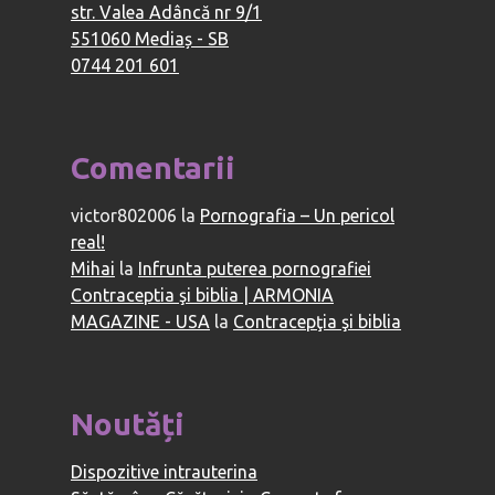
str. Valea Adâncă nr 9/1
551060 Mediaș - SB
0744 201 601
Comentarii
victor802006
la
Pornografia – Un pericol
real!
Mihai
la
Infrunta puterea pornografiei
Contraceptia şi biblia | ARMONIA
MAGAZINE - USA
la
Contracepţia şi biblia
Noutăți
Dispozitive intrauterina