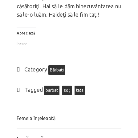
căsătoriţi. Hai să le dăm binecuvântarea nu
să le-o luăm. Haideţi să le fim taţi!
Apreciază:
Încarc...
Category
Bărbați
Tagged
barbat
soț
tata
Femeia înțeleaptă