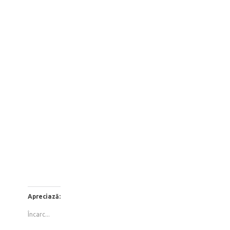
Bărbatul să-și iubească nevasta
Apreciază:
Încarc...