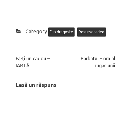
Category
Din dragoste
Resurse video
Fă-ți un cadou –
Bărbatul – om al
IARTĂ
rugăciunii
Lasă un răspuns