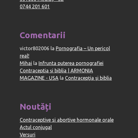
0744 201 601
Comentarii
victor802006
la
Pornografia – Un pericol
real!
Mihai
la
Infrunta puterea pornografiei
Contraceptia şi biblia | ARMONIA
MAGAZINE - USA
la
Contracepţia şi biblia
Noutăți
Contraceptive si abortive hormonale orale
Actul conjugal
Versuri