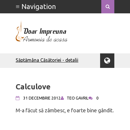
Săptămâna Căsătoriei - detalii
Săptămâna Căsătoriei - Ce poate face
o soție
Săptămâna Căsătoriei - Ce poate face
un soț
Calculove
Bărbați integri
Bărbatul să-și iubească nevasta
31 DECEMBRIE 2012
TEO GAVRIL
0
Bărbatul – om al rugăciunii
M-a făcut să zâmbesc, e foarte bine gândit.
Calculove
Bărbatul ca tată
Femeia înțeleaptă