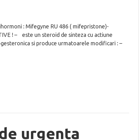
tihormoni : Mifegyne RU 486 ( mifepristone)-
VE ! – este un steroid de sinteza cu actiune
ogesteronica si produce urmatoarele modificari : –
 de urgenta