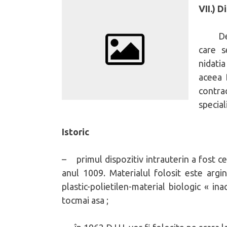
VII.) D
Def. –
care s
nidati
aceea 
contr
specia
Istoric
– primul dispozitiv intrauterin a fost ce
anul 1009. Materialul folosit este argi
plastic-polietilen-material biologic « i
tocmai asa ;