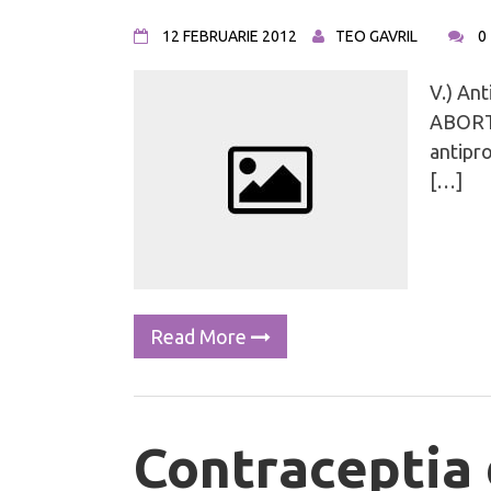
12 FEBRUARIE 2012
TEO GAVRIL
0
V.) An
ABORTI
antipr
[…]
Read More
Contraceptia