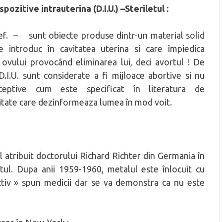
ispozitive intrauterina (D.I.U.) –Steriletul :
 sunt obiecte produse dintr-un material solid
e introduc în cavitatea uterina si care împiedica
a ovului provocând eliminarea lui, deci avortul ! De
D.I.U. sunt considerate a fi mijloace abortive si nu
aceptive cum este specificat în literatura de
litate care dezinformeaza lumea în mod voit.
l atribuit doctorului Richard Richter din Germania în
ntul. Dupa anii 1959-1960, metalul este înlocuit cu
nactiv » spun medicii dar se va demonstra ca nu este