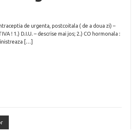
ntraceptia de urgenta, postcoitala ( de a doua zi) –
A ! 1.) D.I.U. – descrise mai jos; 2.) CO hormonala :
inistreaza […]
or