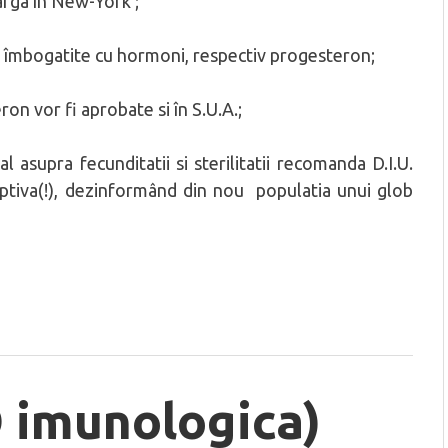
larga în New-York ;
e îmbogatite cu hormoni, respectiv progesteron;
on vor fi aprobate si în S.U.A.;
asupra fecunditatii si sterilitatii recomanda D.I.U.
ptiva(!), dezinformând din nou populatia unui glob
O imunologica)