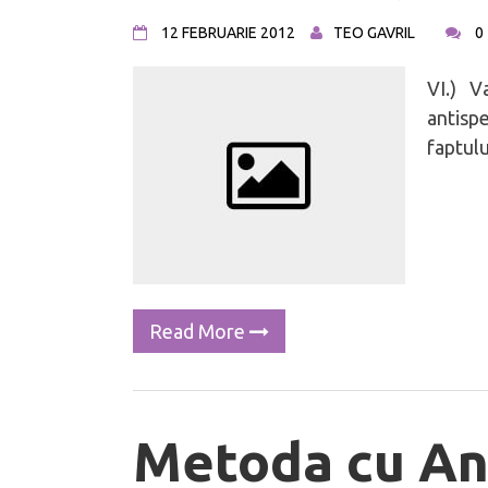
12 FEBRUARIE 2012
TEO GAVRIL
0
VI.) Va
antispe
faptulu
Read More
Metoda cu An