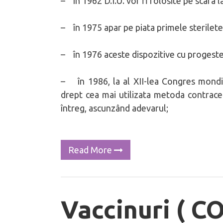
– în 1962 D.I.U. vor fi folosite pe scara 
– în 1975 apar pe piata primele sterilet
– în 1976 aceste dispozitive cu progester
– în 1986, la al XII-lea Congres mondial 
drept cea mai utilizata metoda contrace
întreg, ascunzând adevarul;
Read More
Vaccinuri ( C