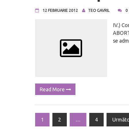
12 FEBRUARIE 2012
TEO GAVRIL
0
IV.) Co
ABORTIV
se adm
Read More
1
2
…
4
Următ