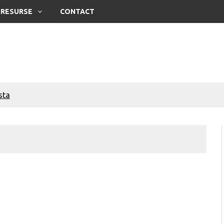
RESURSE
CONTACT
sta
ii
oate face o soție
oate face un soț
sta