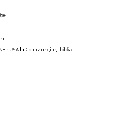
ție
eal!
NE - USA
la
Contracepţia şi biblia