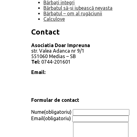
Bărbați integri
Bărbatul să-și iubească nevasta
Bărbatul – om al rugăciunii
Calculove
Contact
Asociatia Doar Impreuna
str. Valea Adanca nr 9/1
551060 Medias – SB
Tel:
0744-201601
Email:
Formular de contact
Nume
(obligatoriu)
Email
(obligatoriu)