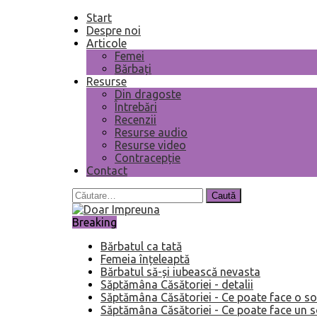
Start
Despre noi
Articole
Femei
Bărbați
Resurse
Din dragoste
Întrebări
Recenzii
Resurse audio
Resurse video
Contracepție
Contact
Caută
după:
Breaking
Bărbatul ca tată
Femeia înțeleaptă
Bărbatul să-și iubească nevasta
Săptămâna Căsătoriei - detalii
Săptămâna Căsătoriei - Ce poate face o so
Săptămâna Căsătoriei - Ce poate face un s