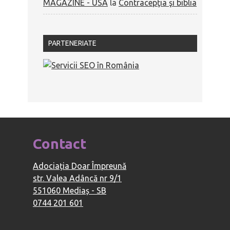
MAGAZINE - USA
la
Contracepţia şi biblia
PARTENERIATE
Contact
Adociația Doar Împreună
str. Valea Adâncă nr 9/1
551060 Mediaș - SB
0744 201 601