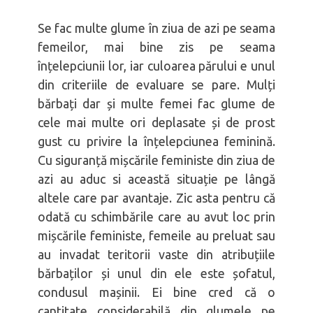
Femeia înțeleaptă
Bărbatul să-și iubească nevasta
Se fac multe glume în ziua de azi pe seama
femeilor, mai bine zis pe seama
înțelepciunii lor, iar culoarea părului e unul
din criteriile de evaluare se pare. Mulți
bărbați dar și multe femei fac glume de
cele mai multe ori deplasate și de prost
gust cu privire la înțelepciunea feminină.
Cu siguranță mișcările feministe din ziua de
azi au aduc si această situație pe lângă
altele care par avantaje. Zic asta pentru că
odată cu schimbările care au avut loc prin
mișcările feministe, femeile au preluat sau
au invadat teritorii vaste din atribuțiile
bărbaților și unul din ele este șofatul,
condusul mașinii. Ei bine cred că o
cantitate considerabilă din glumele pe