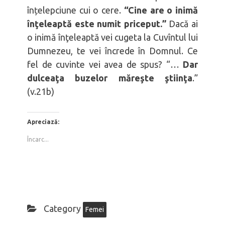
înțelepciune cui o cere.
“Cine are o inimă
înţeleaptă este numit priceput.”
Dacă ai
o inimă înţeleaptă vei cugeta la Cuvîntul lui
Dumnezeu, te vei încrede în Domnul. Ce
fel de cuvinte vei avea de spus? “…
Dar
dulceaţa buzelor măreşte ştiinţa
.”
(v.21b)
Apreciază:
Încarc...
Category
Femei