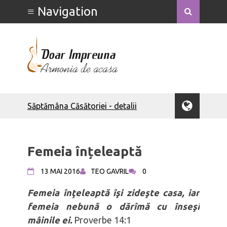
Săptămâna Căsătoriei - detalii
Săptămâna Căsătoriei - Ce poate face
o soție
Săptămâna Căsătoriei - Ce poate face
Femeia înțeleaptă
un soț
Bărbați integri
13 MAI 2016
TEO GAVRIL
0
Bărbatul să-și iubească nevasta
Bărbatul – om al rugăciunii
Femeia înţeleaptă îşi zideşte casa, iar
Calculove
femeia nebună o dărîmă cu înseşi
Bărbatul ca tată
mâinile ei.
Proverbe 14:1