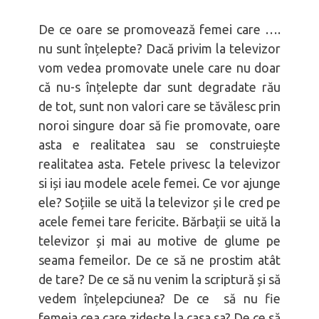
De ce oare se promovează femei care ….
nu sunt înțelepte? Dacă privim la televizor
vom vedea promovate unele care nu doar
că nu-s înțelepte dar sunt degradate rău
de tot, sunt non valori care se tăvălesc prin
noroi singure doar să fie promovate, oare
asta e realitatea sau se construiește
realitatea asta. Fetele privesc la televizor
si iși iau modele acele femei. Ce vor ajunge
ele? Soțiile se uită la televizor și le cred pe
acele femei tare fericite. Bărbații se uită la
televizor și mai au motive de glume pe
seama femeilor. De ce să ne prostim atât
de tare? De ce să nu venim la scriptură și să
vedem înțelepciunea? De ce să nu fie
femeia cea care zidește la casa sa? De ce să