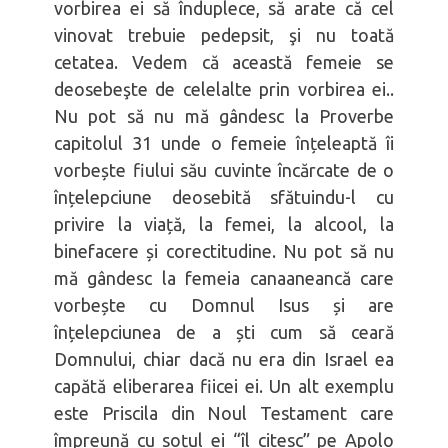
vorbirea ei să înduplece, să arate că cel
vinovat trebuie pedepsit, şi nu toată
cetatea. Vedem că această femeie se
deosebeşte de celelalte prin vorbirea ei..
Nu pot să nu mă gândesc la Proverbe
capitolul 31 unde o femeie înțeleaptă îi
vorbește fiului său cuvinte încărcate de o
înțelepciune deosebită sfătuindu-l cu
privire la viață, la femei, la alcool, la
binefacere și corectitudine. Nu pot să nu
mă gândesc la femeia canaaneancă care
vorbește cu Domnul Isus și are
înțelepciunea de a ști cum să ceară
Domnului, chiar dacă nu era din Israel ea
capătă eliberarea fiicei ei. Un alt exemplu
este Priscila din Noul Testament care
împreună cu soțul ei “îl citesc” pe Apolo