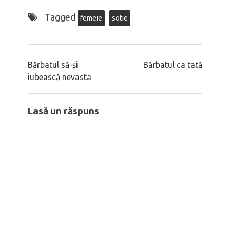
Tagged
femeie
sotie
Bărbatul să-și
Bărbatul ca tată
iubească nevasta
Lasă un răspuns