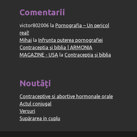
Comentarii
victor802006
la
Pornografia – Un pericol
real!
Mihai
la
Infrunta puterea pornografiei
Contraceptia şi biblia | ARMONIA
MAGAZINE - USA
la
Contracepţia şi biblia
Noutăți
Contraceptive si abortive hormonale orale
Actul conjugal
Versuri
Supărarea in cuplu