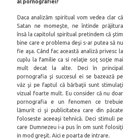
Bărbatul să-și iubească nevasta
al pornografiei?
Săptămâna Căsătoriei - detalii
Daca analizăm spiritual vom vedea clar că
Satan ne momeşte, ne întinde prăjitura
însă la capitolul spiritual pretindem că ştim
bine care e problema deşi s-ar putea să nu
fie aşa. Când fac această analiză privesc la
cuplu la familie ca si relaţie soţ soţie mai
mult decat la alte. Deci în principal
pornografia şi succesul ei se bazează pe
văz şi pe faptul că bărbaţii sunt stimulaţi
vizual foarte mult. Eu consider că nu doar
pornografia e un fenomen ce trebuie
lămurit ci şi publicitatea care din păcate
foloseste aceeaşi tehnică. Deci stimuli pe
care Dumnezeu i-a pus în om sunt folosiţi
in mod greşit. Aici e poarta de intrare.