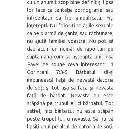
cu un anumit scop bine definit şi lipsa
lor face ca tentaţia pornografiei sau
infidelităţii să fie amplificată. Fiţi
înţeţepţi. Nu folosiţi relaţiile sexuale
ca pe o armă de şantaj sau răzbunare,
nu ajută familiei voastre. Nu pot să
dau acum un număr de raporturi pe
săptămână cum se aşteaptă unii însă
Pavel ne spune ceva interesant: „1
Corinteni 7:3-5 Bărbatul să-şi
împlinească faţă de nevastă datoria
de soţ; şi tot aşa să facă şi nevasta
faţă de bărbat. Nevasta nu este
stăpână pe trupul ei, ci bărbatul. Tot
astfel, nici bărbatul nu este stăpân
peste trupul lui, ci nevasta. Să nu vă
lipsiţi unul pe altul de datoria de soţi,