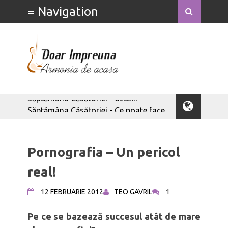
Săptămâna Căsătoriei - Ce poate face
o soție
Săptămâna Căsătoriei - Ce poate face
un soț
Pornografia – Un pericol
Bărbați integri
Bărbatul să-și iubească nevasta
real!
Bărbatul – om al rugăciunii
Calculove
12 FEBRUARIE 2012
TEO GAVRIL
1
Bărbatul ca tată
Pe ce se bazează succesul atât de mare
Femeia înțeleaptă