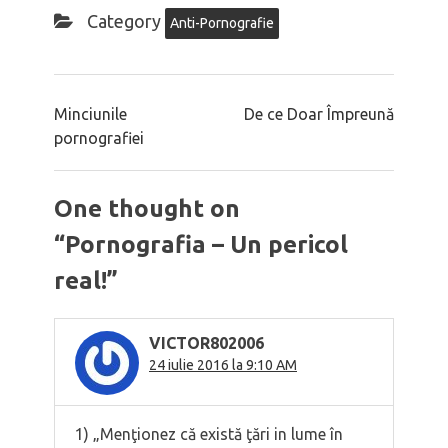
Category
Anti-Pornografie
Minciunile
De ce Doar Împreună
pornografiei
One thought on
“
Pornografia – Un pericol
real!
”
VICTOR802006
24 iulie 2016 la 9:10 AM
1) „Menţionez că există ţări in lume în