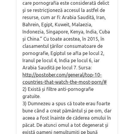
care pornografia este considerată delict
şi se restricţioneză accesul la astfel de
resurse, cum ar fi: Arabia Saudită, Iran,
Bahrein, Egipt, Kuweit, Malaezia,
Indonezia, Singapore, Kenya, India, Cuba
și China.” Cu toate acestea, în 2015, în
clasamentul țărilor consumatoare de
pornografie, Egiptul se afla pe locul 2,
Iranul pe locul 4, India pe locul 6, iar
Arabia Saudită pe locul 7. Sursa:
http://postober.com/general/top-10-
countries-that-watch-the-most-porn/#
2) Există și filtre anti-pornografie
gratuite.
3) Dumnezeu a spus că toate erau foarte
bune când a creat pământul și pe om, dar
aceea a fost înainte de căderea omului în
păcat. De atunci omul a tot degenerat și
există oameni nemulțumiți pe bună