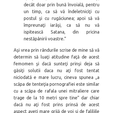
decât doar prin bună învoială, pentru
un timp, ca să vă îndeletniciţi cu
postul şi cu rugăciunea; apoi să vă
împreunaţi iarăşi, ca să nu vă
ispitească Satana, din pricina
nestăpânirii voastre.”
Aşi vrea prin rândurile scrise de mine să vă
determin să luaţi atitudine faţă de acest
femomen şi dacă sunteţi prinşi deja să
găsiţi solutii daca nu aţi fost tentat
niciodată e mare lucru, cineva spunea „a
scăpa de tenteţia pornografiei este similar
cu a scăpa de rafala unei mitraliere care
trage de la 10 metri spre tine” dar chiar
dacă nu aţi fost prins prinsă de acest
aspect aveţi mare grijă de voi şi de faliliile