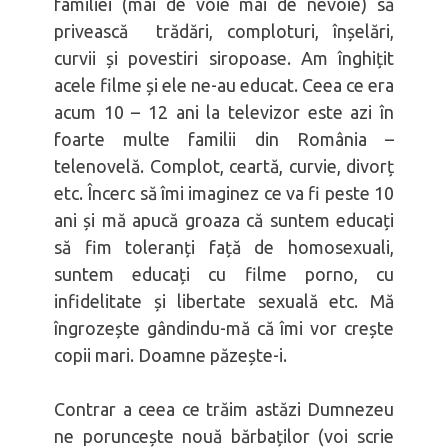
familiei (mai de voie mai de nevoie) să
privească trădări, comploturi, înșelări,
curvii și povestiri siropoase. Am înghițit
acele filme și ele ne-au educat. Ceea ce era
acum 10 – 12 ani la televizor este azi în
foarte multe familii din România –
telenovelă. Complot, ceartă, curvie, divorț
etc. Încerc să îmi imaginez ce va fi peste 10
ani și mă apucă groaza că suntem educați
să fim toleranți față de homosexuali,
suntem educați cu filme porno, cu
infidelitate și libertate sexuală etc. Mă
îngrozește gândindu-mă că îmi vor crește
copii mari. Doamne păzește-i.
Contrar a ceea ce trăim astăzi Dumnezeu
ne poruncește nouă bărbaților (voi scrie