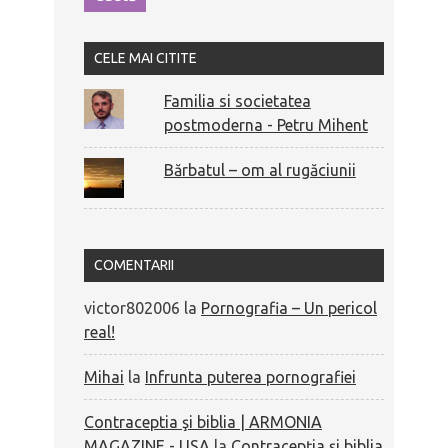
CELE MAI CITITE
Familia si societatea
postmoderna - Petru Mihent
Bărbatul – om al rugăciunii
COMENTARII
victor802006
la
Pornografia – Un pericol
real!
Mihai
la
Infrunta puterea pornografiei
Contraceptia şi biblia | ARMONIA
MAGAZINE - USA
la
Contracepţia şi biblia