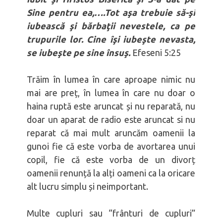
un soț
Sine pentru ea,….Tot aşa trebuie să-şi
Bărbați integri
iubească şi bărbaţii nevestele, ca pe
trupurile lor. Cine îşi iubeşte nevasta,
se iubeşte pe sine însuş.
Efeseni 5:25
Trăim în lumea în care aproape nimic nu
mai are preț, în lumea în care nu doar o
haina ruptă este aruncat și nu reparată, nu
doar un aparat de radio este aruncat si nu
reparat că mai mult aruncăm oamenii la
gunoi fie că este vorba de avortarea unui
copil, fie că este vorba de un divorț
oamenii renunță la alți oameni ca la oricare
alt lucru simplu și neimportant.
Multe cupluri sau “frânturi de cupluri”