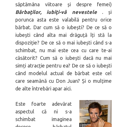
săptămâna viitoare și despre femei)
Bărbaţilor, iubiţi-vă nevestele
. și
porunca asta este valabilă pentru orice
bărbat. Dar cum să o iubești? De ce să o
iubești când alta mai drăguță îți stă la
dispoziție? De ce să o mai iubești când s-a
schimbat, nu mai este cea cu care te-ai
căsătorit? Cum să o iubești dacă nu mai
simți atracție pentru ea? De ce să o iubești
când modelul actual de bărbat este cel
care seamănă cu Don Juan? Și o mulțime
de alte întrebări apar aici.
Este foarte adevărat
aspectul că ni s-a
schimbat imaginea
despre bărbatul