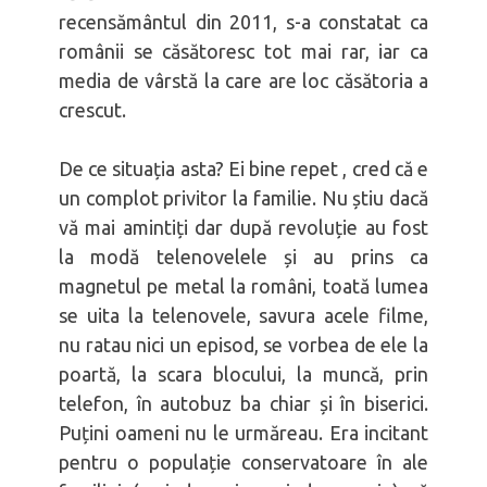
recensământul din 2011, s-a constatat ca
românii se căsătoresc tot mai rar, iar ca
media de vârstă la care are loc căsătoria a
crescut.
De ce situația asta? Ei bine repet , cred că e
un complot privitor la familie. Nu știu dacă
vă mai amintiți dar după revoluție au fost
la modă telenovelele și au prins ca
magnetul pe metal la români, toată lumea
se uita la telenovele, savura acele filme,
nu ratau nici un episod, se vorbea de ele la
poartă, la scara blocului, la muncă, prin
telefon, în autobuz ba chiar și în biserici.
Puțini oameni nu le urmăreau. Era incitant
pentru o populație conservatoare în ale