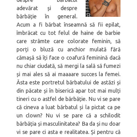
adevărat și despre
bărbăție în general.
Acum a fi bărbat înseamnă să fii epilat,
îmbrăcat cu tot felul de haine de barbie
care strâmte care colorate feminin, să
porți o bluză cu anchior mulată fără
cămașă să îți face o coafură feminină dacă
nu chiar ciudată, să mergi la sală să fumezi
și mai ales să ai maaaare succes la femei.
Ăsta este portretul bărbatului de astăzi și
din păcate și în biserică apar tot mai mulți
tineri cu o astfel de bărbăție. Nu vi se pare
că cineva a luat bărbatul și la pictat ca pe
un clown? Nu vi se pare că a schilodit
bărbăția și masculinitatea? Ba da și nu doar
vi se pare ci asta e realitatea. Și pentru că