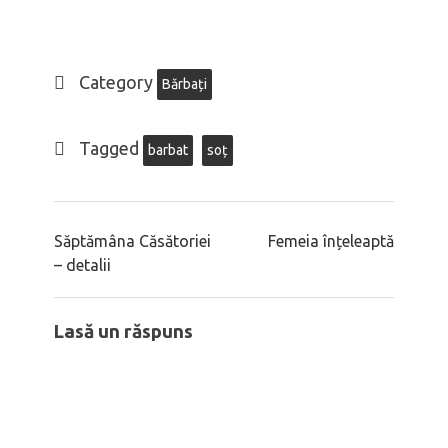
Category
Bărbați
Tagged
barbat
soț
Săptămâna Căsătoriei
Femeia înțeleaptă
– detalii
Lasă un răspuns