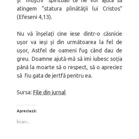
şi “muşchi” spirituali ce ne vor ajuta să
atingem “statura plinătăţii lui Cristos”
(Efeseni 4,13).
Nu vă înșelați cine iese dintr-o căsnicie
ușor va ieși și din următoarea la fel de
ușor, Astfel de oameni fug când dau de
greu. Doamne ajută-mă să imi iubesc soția
până la moarte să o respect, să o apreciez
să fiu gata de jertfă pentru ea.
Sursa:
File din jurnal
Apreciază:
Încarc...