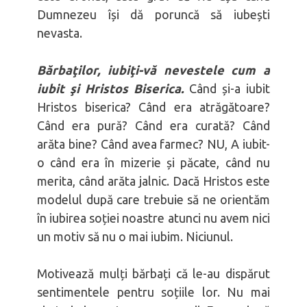
Dumnezeu își dă poruncă să iubești
nevasta.
Bărbaţilor, iubiţi-vă nevestele cum a
iubit şi Hristos Biserica.
Când și-a iubit
Hristos biserica? Când era atrăgătoare?
Când era pură? Când era curată? Când
arăta bine? Când avea farmec? NU, A iubit-
o când era în mizerie și păcate, când nu
merita, când arăta jalnic. Dacă Hristos este
modelul după care trebuie să ne orientăm
în iubirea soției noastre atunci nu avem nici
un motiv să nu o mai iubim. Niciunul.
Motivează mulți bărbați că le-au dispărut
sentimentele pentru soțiile lor. Nu mai