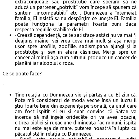
extraconjugale sau prostituţie care sperăm să ne
aducă un partener „potrivit” vom începe să spunem că
suntem „incompatibili” etc . Dumnezeu a întemeiat
familia, El insistă să nu despărţim ce uneşte El. Familia
poate funcţiona la parametri foarte buni daca
respecta regulile stabilite de El.
· Crează dependenţă, ce te satisface astăzi nu va mai fi
deajuns mâine, vei vrea ceva mai mult şi aşa mergi
uşor spre urofilie, zoofilie, sadism,pana ajungi şi la
prostituţie şi sex în afara căsniciei. Mergi spre un
cancer al minţii aşa cum tutunul produce un cancer de
planâni iar alcoolul ciroza.
Ce se poate face?
·
Ţine relaţia cu Dumnezeu vie şi părtăşia cu El zilnică.
Pote mă consideraţi de modă veche însă un lucru îl
ştiu foarte bine din experienţa personală, ca unul care
am fost ispitit si eu şi sunt convins că Satan va
încerca să mă înşele oridecâte ori va avea ocazia,
citirea bibliei şi rugăciune dimineaţa fac minuni, ispita
nu mai este aşa de mare, puterea noastră în lupta cu
păcatul stă în relaţia cu Dumnezeu.