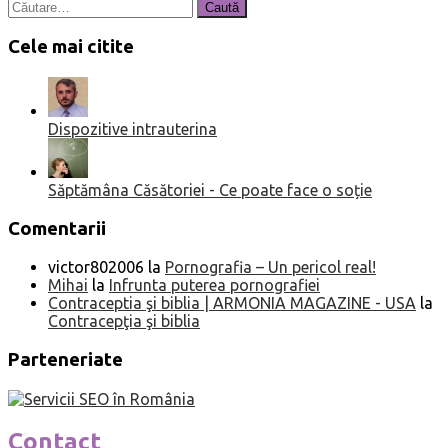
Caută
după:
Cele mai citite
Dispozitive intrauterina
Săptămâna Căsătoriei - Ce poate face o soție
Comentarii
victor802006
la
Pornografia – Un pericol real!
Mihai
la
Infrunta puterea pornografiei
Contraceptia şi biblia | ARMONIA MAGAZINE - USA
la
Contracepţia şi biblia
Parteneriate
Contact