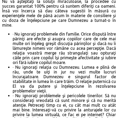
Nu vă aşteptaţi la soluţii miraculoase, la procedee cu
succes garantat 100% pentru că suntem diferiţi ca oameni.
Însă voi încerca să dau câteva sugestii în măsură cu
experienţele mele de până acum în materie de consiliere şi
cu doza de înţelepciune pe care Dumnezeu a turnat-o în
mine.
· Nu ignoraţi problemele din familie. Orice dispută între
părinţi are efecte şi asupra copiilor care de cele mai
multe ori înţeleg greşit discuţia părinţilor şi dacă nu îi
lămureşte nimeni vor rămâne cu acea percepţie. Dacă
relaţia voastră merge rău strangulaţi sau opturaţi
căile prin care copilul îşi primeşte afectivitate şi iubire
ori fără iubire copilul moare.
· Nu ignoraţi relaţia cu Dumnezeu. Lumea e plină de
rău, unde te uiţi in jur nu vezi multe lucruri
încurajatoare. Dumnezeu e singurul factor de
stabilitate in lumea în care trăim. O relaţie puternică cu
El va da putere şi înţelepciune în rezolvarea
problemelor vieţii.
· Nu ignoraţi problemele şi pericolele tinerilor. Să nu
consideraţi vreodată că sunt minore şi că nu merită
atenţie. Petreceţi timp cu ei, cu cât mai mult cu atât
mai bine. Interesaţi-vă cu privire la anturajele lor cu
privire la lumea virtuală, ce fac ei pe internet? Chiar