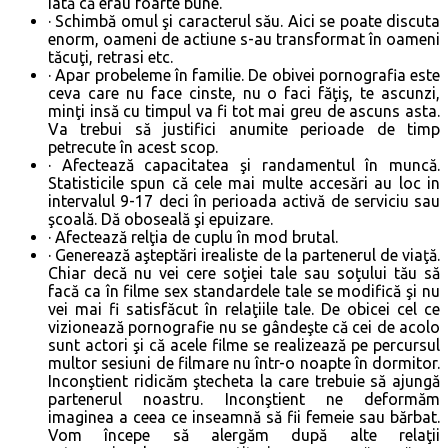
iată că erau foarte bune.
· Schimbă omul şi caracterul său. Aici se poate discuta
enorm, oameni de actiune s-au transformat în oameni
tăcuţi, retrasi etc.
· Apar probeleme în familie. De obivei pornografia este
ceva care nu face cinste, nu o faci făţiş, te ascunzi,
minţi insă cu timpul va fi tot mai greu de ascuns asta.
Va trebui să justifici anumite perioade de timp
petrecute în acest scop.
· Afectează capacitatea şi randamentul în muncă.
Statisticile spun că cele mai multe accesări au loc in
intervalul 9-17 deci în perioada activă de serviciu sau
şcoală. Dă oboseală şi epuizare.
· Afectează relţia de cuplu în mod brutal.
· Generează aşteptări irealiste de la partenerul de viaţă.
Chiar decă nu vei cere soţiei tale sau soţului tău să
facă ca în filme sex standardele tale se modifică şi nu
vei mai fi satisfăcut în relaţiile tale. De obicei cel ce
vizionează pornografie nu se gândeşte că cei de acolo
sunt actori şi că acele filme se realizează pe percursul
multor sesiuni de filmare nu într-o noapte în dormitor.
Inconştient ridicăm ştecheta la care trebuie să ajungă
partenerul noastru. Inconştient ne deformăm
imaginea a ceea ce inseamnă să fii femeie sau bărbat.
Vom începe să alergăm după alte relaţii