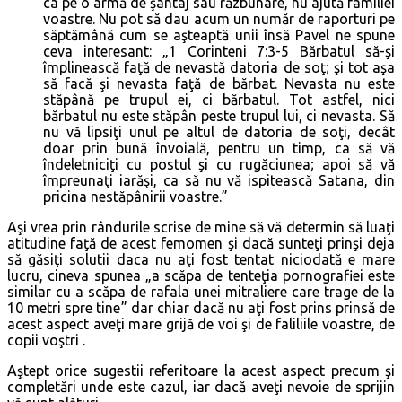
ca pe o armă de şantaj sau răzbunare, nu ajută familiei
voastre. Nu pot să dau acum un număr de raporturi pe
săptămână cum se aşteaptă unii însă Pavel ne spune
ceva interesant: „1 Corinteni 7:3-5 Bărbatul să-şi
împlinească faţă de nevastă datoria de soţ; şi tot aşa
să facă şi nevasta faţă de bărbat. Nevasta nu este
stăpână pe trupul ei, ci bărbatul. Tot astfel, nici
bărbatul nu este stăpân peste trupul lui, ci nevasta. Să
nu vă lipsiţi unul pe altul de datoria de soţi, decât
doar prin bună învoială, pentru un timp, ca să vă
îndeletniciţi cu postul şi cu rugăciunea; apoi să vă
împreunaţi iarăşi, ca să nu vă ispitească Satana, din
pricina nestăpânirii voastre.”
Aşi vrea prin rândurile scrise de mine să vă determin să luaţi
atitudine faţă de acest femomen şi dacă sunteţi prinşi deja
să găsiţi solutii daca nu aţi fost tentat niciodată e mare
lucru, cineva spunea „a scăpa de tenteţia pornografiei este
similar cu a scăpa de rafala unei mitraliere care trage de la
10 metri spre tine” dar chiar dacă nu aţi fost prins prinsă de
acest aspect aveţi mare grijă de voi şi de faliliile voastre, de
copii voştri .
Aştept orice sugestii referitoare la acest aspect precum şi
completări unde este cazul, iar dacă aveţi nevoie de sprijin