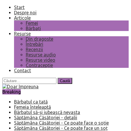
Start
Despre noi
Articole
Femei
Bărbați
Resurse
Din dragoste
Întrebări
Recenzii
Resurse audio
Resurse video
Contracepție
Contact
Caută
după:
Breaking
Bărbatul ca tată
Femeia înțeleaptă
Bărbatul să-și iubească nevasta
Săptămâna Căsătoriei - detalii
Săptămâna Căsătoriei - Ce poate face o soție
Săptămâna Căsătoriei - Ce poate face un soț