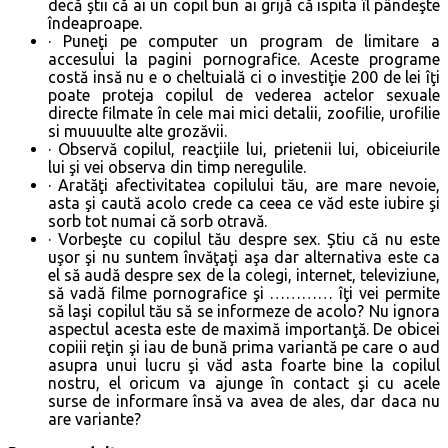
decă ştii că ai un copil bun ai grijă că ispita îl pândeşte
îndeaproape.
· Puneţi pe computer un program de limitare a
accesului la pagini pornografice. Aceste programe
costă insă nu e o cheltuială ci o investiţie 200 de lei îţi
poate proteja copilul de vederea actelor sexuale
directe filmate în cele mai mici detalii, zoofilie, urofilie
si muuuulte alte grozăvii.
· Observă copilul, reacţiile lui, prietenii lui, obiceiurile
lui şi vei observa din timp neregulile.
· Aratăţi afectivitatea copilului tău, are mare nevoie,
asta şi caută acolo crede ca ceea ce văd este iubire şi
sorb tot numai că sorb otravă.
· Vorbeşte cu copilul tău despre sex. Ştiu că nu este
uşor şi nu suntem învăţaţi aşa dar alternativa este ca
el să audă despre sex de la colegi, internet, televiziune,
să vadă filme pornografice şi ………… îţi vei permite
să laşi copilul tău să se informeze de acolo? Nu ignora
aspectul acesta este de maximă importanţă. De obicei
copiii reţin şi iau de bună prima variantă pe care o aud
asupra unui lucru şi văd asta foarte bine la copilul
nostru, el oricum va ajunge în contact şi cu acele
surse de informare însă va avea de ales, dar daca nu
are variante?