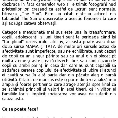
dezbraca in fata camerelor web si le trimit fotografii nud
prietenilor lor, crezand ca astfel de lucruri sunt normale,
titreaza „The Sun”. Este un citat dintr-un articol din
tabloidul The Sun o observatie a acestiu fenomen la care
aşi adăuga câteva observaţii.
Categoria menţionată mai sus este una în transformare,
copiii, adolescenţii si unii tineri sunt la perioada când îşi
“fac plinul” rezervorului afectiv, aceasta poate avea doar
două surse MAMA şi TATA de multe ori sursele astea de
afectivitate sunt imperfecte, sau ne echilibrate, sunt cazuri
de copii cu un singur părinte sau cu unul din ei plecat pt
multa vreme şi aste crează dezechilibre, sau sunt cazuri de
copii cu ambii părinţi în casă dar care nu sunt capabili să
satisfacă cererea copilului de afectivitate si iubire si atunci
ei caută sursa în altă parte dar din păcate aleg o sursă
otrăvită. Citatul de mai sus este o parte dintr-o analiză mai
amplă şi foarte pertinentă care atrage atenţia spre final că
se schimbă principii şi valori în acei tineri, că in viitor ei
familiile lor si implicit societatea vor avea de suferit din
cauza asta.
Ce se poate face?