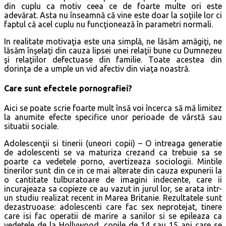
din cuplu ca motiv ceea ce de foarte multe ori este
adevărat. Asta nu înseamnă că vine este doar la soţiile lor ci
faptul că acel cuplu nu funcţionează în parametri normali.
In realitate motivaţia este una simplă, ne lăsăm amăgiţi, ne
lăsăm înşelaţi din cauza lipsei unei relaţii bune cu Dumnezeu
şi relaţiilor defectuase din familie. Toate acestea din
dorinţa de a umple un vid afectiv din viaţa noastră.
Care sunt efectele pornografiei?
Aici se poate scrie foarte mult însă voi încerca să mă limitez
la anumite efecte specifice unor perioade de vârstă sau
situatii sociale.
Adolescenţii si tinerii (uneori copii) – O intreaga generatie
de adolescenti se va maturiza crezand ca trebuie sa se
poarte ca vedetele porno, avertizeaza sociologii. Mintile
tinerilor sunt din ce in ce mai alterate din cauza expunerii la
o cantitate tulburatoare de imagini indecente, care ii
incurajeaza sa copieze ce au vazut in jurul lor, se arata intr-
un studiu realizat recent in Marea Britanie. Rezultatele sunt
dezastruoase: adolescenti care fac sex neprotejat, tinere
care isi fac operatii de marire a sanilor si se epileaza ca
vedetele de la Hollywood, copile de 14 sau 15 ani care se