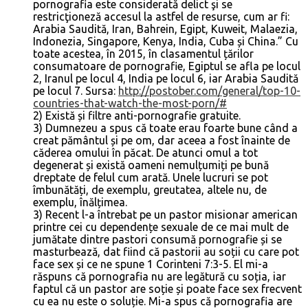
pornografia este considerată delict şi se
restricţioneză accesul la astfel de resurse, cum ar fi:
Arabia Saudită, Iran, Bahrein, Egipt, Kuweit, Malaezia,
Indonezia, Singapore, Kenya, India, Cuba și China.” Cu
toate acestea, în 2015, în clasamentul țărilor
consumatoare de pornografie, Egiptul se afla pe locul
2, Iranul pe locul 4, India pe locul 6, iar Arabia Saudită
pe locul 7. Sursa:
http://postober.com/general/top-10-
countries-that-watch-the-most-porn/#
2) Există și filtre anti-pornografie gratuite.
3) Dumnezeu a spus că toate erau foarte bune când a
creat pământul și pe om, dar aceea a fost înainte de
căderea omului în păcat. De atunci omul a tot
degenerat și există oameni nemulțumiți pe bună
dreptate de felul cum arată. Unele lucruri se pot
îmbunătăți, de exemplu, greutatea, altele nu, de
exemplu, înălțimea.
3) Recent l-a întrebat pe un pastor misionar american
printre cei cu dependențe sexuale de ce mai mult de
jumătate dintre pastori consumă pornografie și se
masturbează, dat fiind că pastorii au soții cu care pot
face sex și ce ne spune 1 Corinteni 7:3-5. El mi-a
răspuns că pornografia nu are legătură cu soția, iar
faptul că un pastor are soție și poate face sex frecvent
cu ea nu este o soluție. Mi-a spus că pornografia are