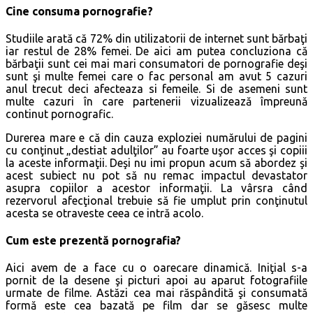
Cine consuma pornografie?
Studiile arată că 72% din utilizatorii de internet sunt bărbaţi
iar restul de 28% femei. De aici am putea concluziona că
bărbaţii sunt cei mai mari consumatori de pornografie deşi
sunt şi multe femei care o fac personal am avut 5 cazuri
anul trecut deci afecteaza si femeile. Si de asemeni sunt
multe cazuri în care partenerii vizualizează împreună
continut pornografic.
Durerea mare e că din cauza exploziei numărului de pagini
cu conţinut „destiat adulţilor” au foarte uşor acces şi copiii
la aceste informaţii. Deşi nu imi propun acum să abordez şi
acest subiect nu pot să nu remac impactul devastator
asupra copiilor a acestor informaţii. La vârsra când
rezervorul afecţional trebuie să fie umplut prin conţinutul
acesta se otraveste ceea ce intră acolo.
Cum este prezentă pornografia?
Aici avem de a face cu o oarecare dinamică. Iniţial s-a
pornit de la desene şi picturi apoi au aparut fotografiile
urmate de filme. Astăzi cea mai răspândită şi consumată
formă este cea bazată pe film dar se găsesc multe