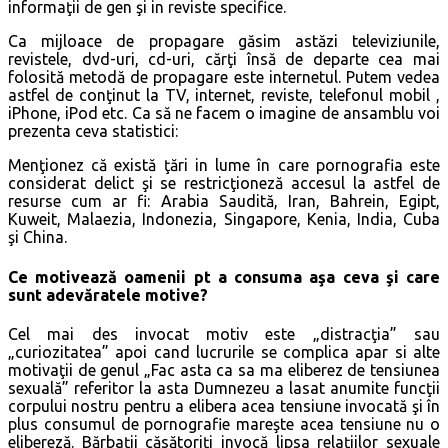
informaţii de gen şi in reviste specifice.
Ca mijloace de propagare găsim astăzi televiziunile,
revistele, dvd-uri, cd-uri, cărţi însă de departe cea mai
folosită metodă de propagare este internetul. Putem vedea
astfel de conţinut la TV, internet, reviste, telefonul mobil ,
iPhone, iPod etc. Ca să ne facem o imagine de ansamblu voi
prezenta ceva statistici:
Menţionez că există ţări in lume în care pornografia este
considerat delict şi se restricţioneză accesul la astfel de
resurse cum ar fi: Arabia Saudită, Iran, Bahrein, Egipt,
Kuweit, Malaezia, Indonezia, Singapore, Kenia, India, Cuba
şi China.
Ce motivează oamenii pt a consuma aşa ceva şi care
sunt adevăratele motive?
Cel mai des invocat motiv este „distracţia” sau
„curiozitatea” apoi cand lucrurile se complica apar si alte
motivaţii de genul „Fac asta ca sa ma eliberez de tensiunea
sexuală” referitor la asta Dumnezeu a lasat anumite funcţii
corpului nostru pentru a elibera acea tensiune invocată şi în
plus consumul de pornografie mareşte acea tensiune nu o
elibereză. Bărbaţii căsătoriţi invocă lipsa relaţiilor sexuale