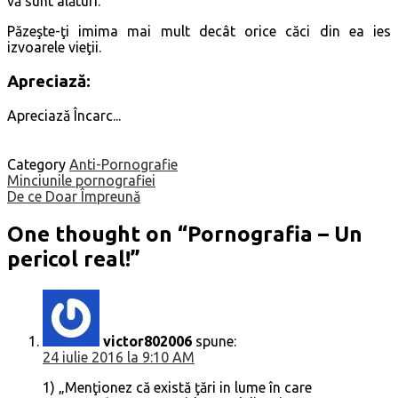
vă sunt alături.
Păzeşte-ţi imima mai mult decât orice căci din ea ies
izvoarele vieţii.
Apreciază:
Apreciază
Încarc...
Category
Anti-Pornografie
Navigare
Minciunile pornografiei
De ce Doar Împreună
în
articole
One thought on “
Pornografia – Un
pericol real!
”
victor802006
spune:
24 iulie 2016 la 9:10 AM
1) „Menţionez că există ţări in lume în care