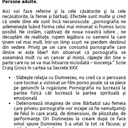
Persone adulte.
Aici voi face referire şi la cele căsătorite şi la cele
necăsătorite, la femei şi bărbaţi. Efectele sunt multe şi cred
că unele dine ele sunt încă necunoscute. „pornografia ne
ademeneşte luând forma celui mai minunat si frumos lucru
posibil. Ne izolăm, captivaţi de noua noastră iubire , ne
decuplăm de realitate, rupem legătura cu oamenii la care
ţinem cel mai mult. Într-un timp scurt ne pierdem destinul
din vedere. Priviţi pe cei care consumă pornografie care
dintre ei este liber? Am observat că pornografia se
aseamănă mult cu un cancer al minţii, răpeşte din tine o
parte care nu se va mai întoarce niciodată – inocenţa.” Scrie
Craig Gross în cartea sa Secrete XXX
· Slăbeşte relaţia cu Dumnezeu, nu cred ca o persoană
care tocmai a vizionat un film porno poate să se plece
pe genunchi la rugăciune. Pornografia nu lucrează la
partea fizică cât lucrează la partea spirituală şi
emoţională
· Deteriorează imaginea de sine. Bărbatul sau femeia
care privesc pornografie vor incepe să fie nemulţumiţi
de felul în care arată, de dimensiuni, de pilozitate, de
performanţe. Ori Dumnezeu la creare după ce face
omul spune Dumnezeu S-a uitat la tot ce făcuse; şi