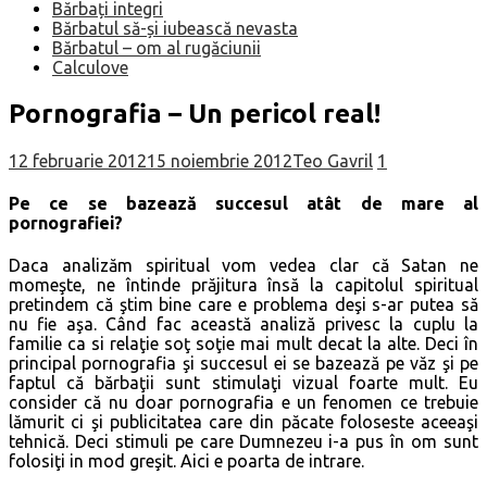
Bărbați integri
Bărbatul să-și iubească nevasta
Bărbatul – om al rugăciunii
Calculove
Pornografia – Un pericol real!
12 februarie 2012
15 noiembrie 2012
Teo Gavril
1
Pe ce se bazează succesul atât de mare al
pornografiei?
Daca analizăm spiritual vom vedea clar că Satan ne
momeşte, ne întinde prăjitura însă la capitolul spiritual
pretindem că ştim bine care e problema deşi s-ar putea să
nu fie aşa. Când fac această analiză privesc la cuplu la
familie ca si relaţie soţ soţie mai mult decat la alte. Deci în
principal pornografia şi succesul ei se bazează pe văz şi pe
faptul că bărbaţii sunt stimulaţi vizual foarte mult. Eu
consider că nu doar pornografia e un fenomen ce trebuie
lămurit ci şi publicitatea care din păcate foloseste aceeaşi
tehnică. Deci stimuli pe care Dumnezeu i-a pus în om sunt
folosiţi in mod greşit. Aici e poarta de intrare.