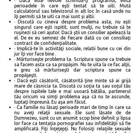
· Dacă este nevoie schimbă-ţi programul, evită
perioadele în care eşti tentat să te uiti. Mută
calculatorul sau televizorul in alt loc în casă unde nu
îţi permiti să te uiti ca mai sunt şi altii.
· Discută cu cineva despre problema asta, nu eşti
singurul care eşti ispitit, sunt mulţi, nu trebuie să te
ruşinezi să ceri ajutor. Dacă ştii un consilier apelează la
el. De ex eu semnez de fiecare dată cu cei consiliaţi
contract de confidenţialitate.
· Implică-te în activităţi sociale, relatii bune cu cei din
jur îţi vor face bine .
· Mărturiseşte problema ta. Scriptura spune ca trebuie
sa facem asta ca sa propăşim. Nu te uita la ce fac alţii,
e greu să mărturiseşti dar scriptura spune ca
propăşeşti.
· Dacă eşti căsătorit, căsătorită ţine minte să ai grijă
mare de căsnicia ta. Discută cu soţia ta sau soţul tău
despre ispitele tale e mai usoară bătălia, partenerul
tău oricum va simţi problema aşa că nu te ascunde,
luptaţi împreună. Eu aşa am făcut.
· Ca familie nu lăsaţi perioade mari de timp în care sa
nu aveţi relaţii sexuale. Ele sunt lăsate de de
Dumnezeu, sunt cu un anumit scop bine definit şi lipsa
lor face ca tentaţia pornografiei sau infidelităţii să fie
amplificată. Fiţi înţeţepţi. Nu folosiţi relaţiile sexuale