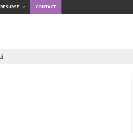
RESURSE
CONTACT
ii
oate face o soție
oate face un soț
sta
sta