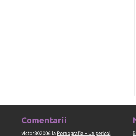
Comentarii
victor802006
la
Pornografia – Un pericol
B