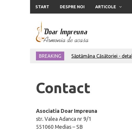
START
DESPRE NOI
ARTICOLE
Săptămâna Căsătoriei - detal
BREAKING
Săptămâna Căsătoriei - Ce p
Săptămâna Căsătoriei - Ce p
Bărbați integri
Bărbatul să-și iubească neva
Contact
Bărbatul – om al rugăciunii
Calculove
Bărbatul ca tată
Femeia înțeleaptă
Asociatia Doar Impreuna
Bărbatul să-și iubească neva
str. Valea Adanca nr 9/1
551060 Medias – SB