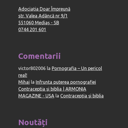
Adociația Doar Împreună
str. Valea Adâncă nr 9/1
551060 Mediaș - SB
0744 201 601
Comentarii
victor802006
la
Pornografia – Un pericol
real!
Mihai
la
Infrunta puterea pornografiei
Contraceptia şi biblia | ARMONIA
MAGAZINE - USA
la
Contracepţia şi biblia
Noutăți