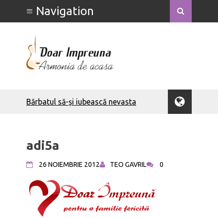
Bărbatul să-și iubească nevasta
Săptămâna Căsătoriei - detalii
Săptămâna Căsătoriei - Ce poate face
o soție
adi5a
Săptămâna Căsătoriei - Ce poate face
un soț
26 NOIEMBRIE 2012
TEO GAVRIL
0
Bărbați integri
Bărbatul să-și iubească nevasta
Bărbatul – om al rugăciunii
Calculove