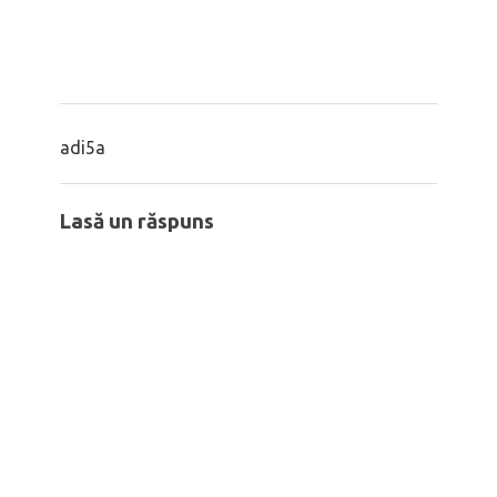
Bărbatul ca tată
Femeia înțeleaptă
adi5a
Lasă un răspuns