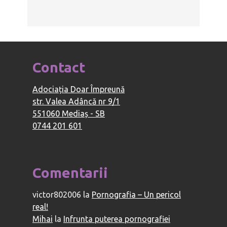
Contact
Adociația Doar Împreună
str. Valea Adâncă nr 9/1
551060 Mediaș - SB
0744 201 601
Comentarii
victor802006
la
Pornografia – Un pericol
real!
Mihai
la
Infrunta puterea pornografiei