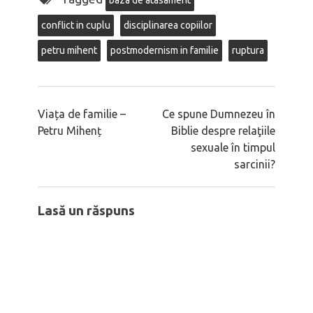
baza de atasament
conflict in cuplu
disciplinarea copiilor
petru mihent
postmodernism in familie
ruptura
Viața de familie –
Ce spune Dumnezeu în
Petru Mihenț
Biblie despre relaţiile
sexuale în timpul
sarcinii?
Lasă un răspuns