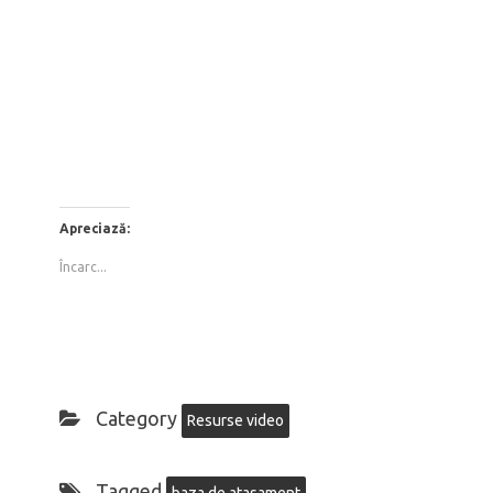
Apreciază:
Încarc...
Category
Resurse video
Tagged