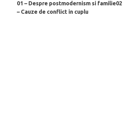
Săptămâna Căsătoriei - Ce poate face
01 – Despre postmodernism si familie
02
un soț
– Cauze de conflict in cuplu