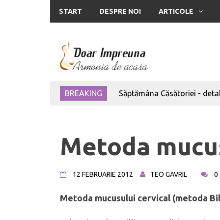
START
DESPRE NOI
ARTICOLE
BREAKING
Săptămâna Căsătoriei - detal
Săptămâna Căsătoriei - Ce p
Săptămâna Căsătoriei - Ce p
Bărbați integri
Metoda mucus
Bărbatul să-și iubească neva
Bărbatul – om al rugăciunii
Calculove
12 FEBRUARIE 2012
TEO GAVRIL
0
Bărbatul ca tată
Femeia înțeleaptă
Metoda mucusului cervical (metoda Bil
Bărbatul să-și iubească neva