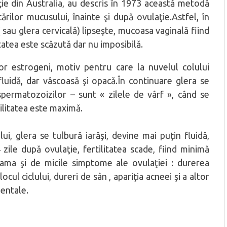
oţie din Australia, au descris în 1973 aceastǎ metodǎ
ilor mucusului, înainte şi dupǎ ovulaţie.Astfel, în
( sau glera cervicalǎ) lipseşte, mucoasa vaginalǎ fiind
itatea este scǎzutǎ dar nu imposibilǎ.
or estrogeni, motiv pentru care la nuvelul colului
fluidǎ, dar vâscoasǎ şi opacǎ.În continuare glera se
 spermatozoizilor – sunt « zilele de vârf », când se
ilitatea este maximǎ.
, glera se tulburǎ iarǎşi, devine mai puţin fluidǎ,
zile dupǎ ovulaţie, fertilitatea scade, fiind minimǎ
eama şi de micile simptome ale ovulaţiei : durerea
cul ciclului, dureri de sân , apariţia acneei şi a altor
entale.