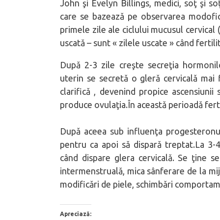
John şi Evelyn Billings, medici, soţ şi s
care se bazeazǎ pe observarea modoficǎr
primele zile ale ciclului mucusul cervical 
uscatǎ – sunt « zilele uscate » când fertil
Dupǎ 2-3 zile creşte secreţia hormonil
uterin se secretǎ o glerǎ cervicalǎ mai 
clarificǎ , devenind propice ascensiunii
produce ovulaţia.În aceastǎ perioadǎ fert
Dupǎ aceea sub influenţa progesteronului
pentru ca apoi sǎ disparǎ treptat.La 3-4 
când dispare glera cervicalǎ. Se ţine s
intermenstrualǎ, mica sânferare de la mijlo
modificǎri de piele, schimbǎri comportam
Apreciază: