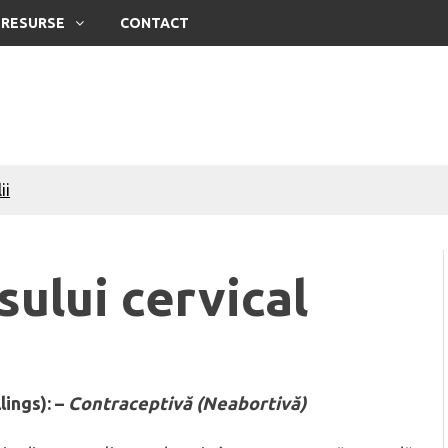
RESURSE
CONTACT
ii
oate face o soție
oate face un soț
ului cervical
sta
lings)
:
–
Contraceptivă (Neabortivă)
sta