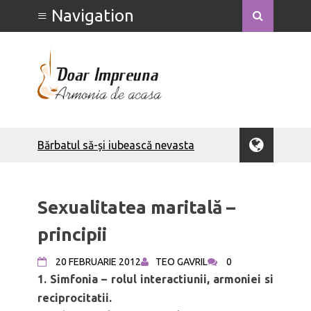
Bărbatul să-și iubească nevasta
Bărbatul – om al rugăciunii
Calculove
Bărbatul ca tată
Sexualitatea maritală –
Femeia înțeleaptă
Bărbatul să-și iubească nevasta
principii
Săptămâna Căsătoriei - detalii
Săptămâna Căsătoriei - Ce poate face
20 FEBRUARIE 2012
TEO GAVRIL
0
o soție
1. Simfonia – rolul interactiunii, armoniei si
Săptămâna Căsătoriei - Ce poate face
reciprocitatii.