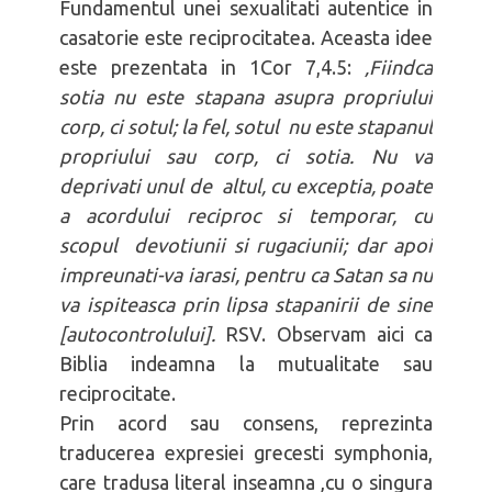
un soț
Fundamentul unei sexualitati autentice in
Bărbați integri
casatorie este reciprocitatea. Aceasta idee
este prezentata in 1Cor 7,4.5:
‚Fiindca
sotia nu este stapana asupra propriului
corp, ci sotul; la fel, sotul nu este stapanul
propriului sau corp, ci sotia. Nu va
deprivati unul de altul, cu exceptia, poate
a acordului reciproc si temporar, cu
scopul devotiunii si rugaciunii; dar apoi
impreunati-va iarasi, pentru ca Satan sa nu
va ispiteasca prin lipsa stapanirii de sine
[autocontrolului].
RSV. Observam aici ca
Biblia indeamna la mutualitate sau
reciprocitate.
Prin acord sau consens, reprezinta
traducerea expresiei grecesti symphonia,
care tradusa literal inseamna ‚cu o singura