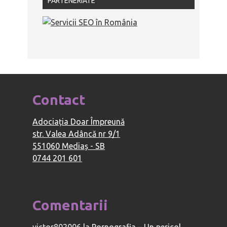
PARTENERIATE
Contact
Adociația Doar Împreună
str. Valea Adâncă nr 9/1
551060 Mediaș - SB
0744 201 601
Comentarii
victor802006
la
Pornografia – Un pericol